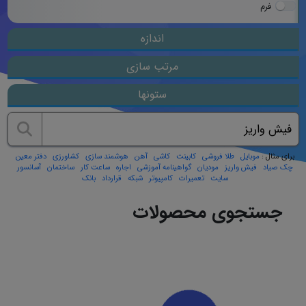
فرم
اندازه
مرتب سازی
ستونها
برای مثال :
موبایل
طلا فروشی
کابینت
کاشی
آهن
هوشمند سازی
کشاورزی
دفتر معین
چک صیاد
فیش واریز
مودیان
گواهینامه آموزشی
اجاره
ساعت کار
ساختمان
آسانسور
سایت
تعمیرات
کامپیوتر
شبکه
قرارداد
بانک
جستجوی محصولات