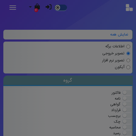
Dark
0
Mode
نمایش همه
اطلاعات برگه
تصویر خروجی
تصویر نرم افزار
آیکون
گروه
فاکتور
نامه
گواهی
قرارداد
برچسب
چک
محاسبه
رسید