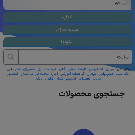
فرم
اندازه
مرتب سازی
ستونها
برای مثال :
موبایل
طلا فروشی
کابینت
کاشی
آهن
هوشمند سازی
کشاورزی
دفتر معین
چک صیاد
فیش واریز
مودیان
گواهینامه آموزشی
اجاره
ساعت کار
ساختمان
آسانسور
سایت
تعمیرات
کامپیوتر
شبکه
قرارداد
بانک
جستجوی محصولات