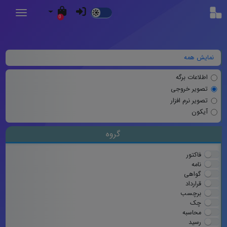
Dark
0
Mode
نمایش همه
اطلاعات برگه
تصویر خروجی
تصویر نرم افزار
آیکون
گروه
فاکتور
نامه
گواهی
قرارداد
برچسب
چک
محاسبه
رسید