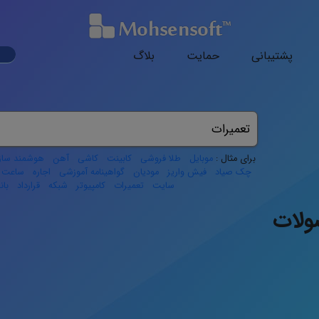
ark
پشتیبانی
حمایت
بلاگ
ode
برای مثال :
موبایل
طلا فروشی
کابینت
کاشی
آهن
هوشمند ساز
چک صیاد
فیش واریز
مودیان
گواهینامه آموزشی
اجاره
ساعت ک
سایت
تعمیرات
کامپیوتر
شبکه
قرارداد
با
لات