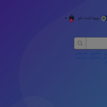
ورود/ثبت نام
D
0
M
ی
کشاورزی
دفتر معین
ار
ساختمان
آسانسور
نک