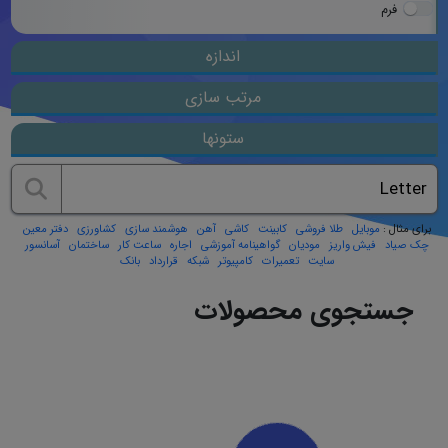
فرم
اندازه
مرتب سازی
ستونها
برای مثال :
موبایل
طلا فروشی
کابینت
کاشی
آهن
هوشمند سازی
کشاورزی
دفتر معین
چک صیاد
فیش واریز
مودیان
گواهینامه آموزشی
اجاره
ساعت کار
ساختمان
آسانسور
سایت
تعمیرات
کامپیوتر
شبکه
قرارداد
بانک
جستجوی محصولات