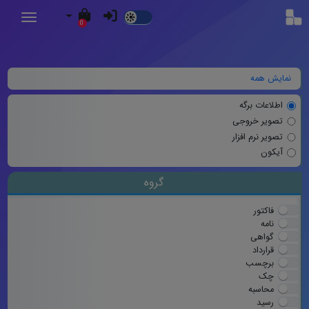
Dark
0
Mode
نمایش همه
اطلاعات برگه
تصویر خروجی
تصویر نرم افزار
آیکون
گروه
فاکتور
نامه
گواهی
قرارداد
برچسب
چک
محاسبه
رسید