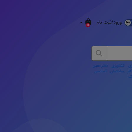
ورود/ثبت نام
D
0
M
ی
کشاورزی
دفتر معین
ار
ساختمان
آسانسور
نک