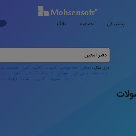
ark
پشتیبانی
حمایت
بلاگ
ode
برای مثال :
موبایل
طلا فروشی
کابینت
کاشی
آهن
هوشمند ساز
چک صیاد
فیش واریز
مودیان
گواهینامه آموزشی
اجاره
ساعت ک
سایت
تعمیرات
کامپیوتر
شبکه
قرارداد
با
لات