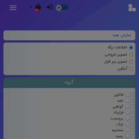
Dark
0
Mode
نمایش همه
اطلاعات برگه
تصویر خروجی
تصویر نرم افزار
آیکون
گروه
فاکتور
نامه
گواهی
قرارداد
برچسب
چک
محاسبه
رسید