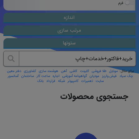
فرم
اندازه
مرتب سازی
ستونها
برای مثال :
موبایل
طلا فروشی
کابینت
کاشی
آهن
هوشمند سازی
کشاورزی
دفتر معین
چک صیاد
فیش واریز
مودیان
گواهینامه آموزشی
اجاره
ساعت کار
ساختمان
آسانسور
سایت
تعمیرات
کامپیوتر
شبکه
قرارداد
بانک
جستجوی محصولات