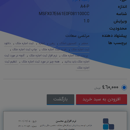
اندازه
A4-P
شناسه
MSFX07E661E0F081100CC
ویرایش
1.0
محدودیت
پیشنهاد دهنده
مرتضی سعادت
برچسب ها
,
,
,
,
,
محضر
کمسیون،املاک
رهن
اجاره
ثبت اجاره ملک
دانلود
,
,
,
ثبت اجاره ملک
خرید ثبت اجاره ملک
چاپ ثبت اجاره ملک
,
,
پرینت ثبت اجاره ملک
نرم افزار ثبت اجاره ملک
آنچه در مورد ثبت
,
,
اجاره ملک باید بدانید
همه چیز در مورد ثبت اجاره ملک
تنظیم ثبت
اجاره ملک
٤٦٠,٠٠٠
تومان
بازگشت