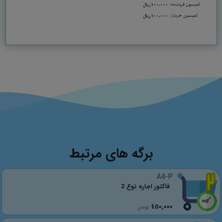
برگه های مرتبط
A4-P
فاکتور اجاره نوع 2
٤٥٠,٠٠٠
تومان