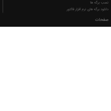
نصب برگه ها
دانلود برگه های نرم افزار فاکتور
صفحات
فاکتور
برگه ها
تصحیح تایپ
ماشین حساب
حمایت
قوانین
بلاگ
پشتیبانی
دسترسی سریع
خانه
ارسال صورتحساب به سامانه مودیان
جستجوی شناسه کالا/خدمات