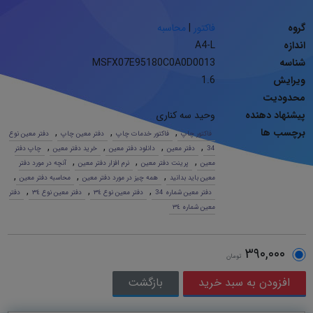
گروه
فاکتور
|
محاسبه
اندازه
A4-L
شناسه
MSFX07E95180C0A0D0013
ویرایش
1.6
محدودیت
پیشنهاد دهنده
وحید سه کناری
برچسب ها
,
,
,
فاکتور چاپ
فاکتور خدمات چاپ
دفتر معین چاپ
دفتر معین نوع
,
,
,
,
34
دفتر معین
دانلود دفتر معین
خرید دفتر معین
چاپ دفتر
,
,
,
معین
پرینت دفتر معین
نرم افزار دفتر معین
آنچه در مورد دفتر
,
,
,
معین باید بدانید
همه چیز در مورد دفتر معین
محاسبه دفتر معین
,
,
,
دفتر معین شماره 34
دفتر معین نوع ٣٤
دفتر معین نوع ٣٤
دفتر
معین شماره ٣٤
٣٩٠,٠٠٠
تومان
بازگشت