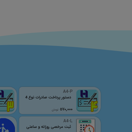
A4-P
دستور پرداخت صادرات نوع 4
٥٧٠,٠٠٠
تومان
A4-L
ثبت مرخصی روزانه و ساعتی