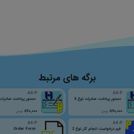
برگه های مرتبط
A4-P
A4-P
دستور پرداخت صادرات نوع 3
دستور پرداخت صادرات 
٥٧٠,٠٠٠
٥٧٠,٠٠٠
تومان
تومان
A4-P
A4-P
فرم درخواست انجام کار نوع 2
Order Form