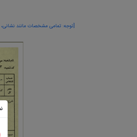
[توجه: تمامی مشخصات مانند نشانی، اس
نم