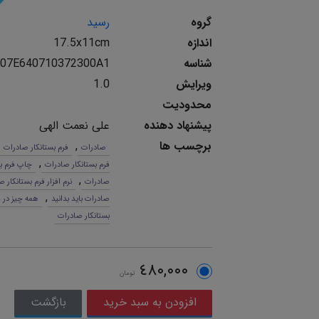
گروه
رسید
اندازه
17.5x11cm
شناسه
07E640710372300A1
ویرایش
1.0
محدودیت
پیشنهاد دهنده
علی نعمت الهی
برچسب ها
,
صادرات
فرم بستانکار صادرات
,
فرم بستانکار صادرات
چاپ فرم ب
,
صادرات
نرم افزار فرم بستانکار 
,
صادرات باید بدانید
همه چیز در م
بستانکار صادرات
٤٨٠,٠٠٠
تومان
بازگشت