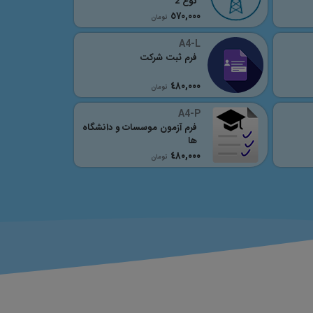
نوع 2
٥٧٠,٠٠٠
تومان
A4-L
فرم ثبت شرکت
٤٨٠,٠٠٠
تومان
A4-P
فرم آزمون موسسات و دانشگاه
ها
٤٨٠,٠٠٠
تومان