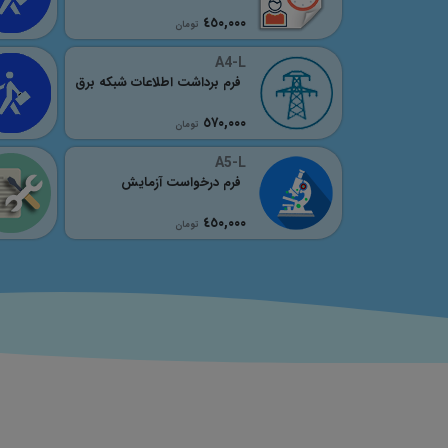
٤٥٠,٠٠٠
تومان
A4-L
فرم برداشت اطلاعات شبکه برق
٥٧٠,٠٠٠
تومان
A5-L
فرم درخواست آزمایش
٤٥٠,٠٠٠
تومان