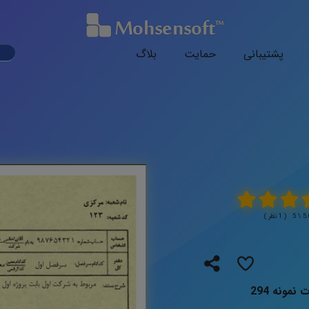
ark
پشتیبانی
حمایت
بلاگ
ode
( 1 نظر )
مونه 294