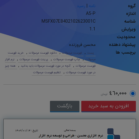
گروه
نامه
|
رسید
اندازه
A5-P
شناسه
MSFX07E8402102623001C
ویرایش
1.1
محدودیت
پیشنهاد دهنده
محسن فروزنده
برچسب ها
,
,
,
پست
فهرست مرسولات
دانلود فهرست مرسولات
خرید فهرست
,
,
,
مرسولات
چاپ فهرست مرسولات
پرینت فهرست مرسولات
نرم افزار
,
,
فهرست مرسولات
آنچه در مورد فهرست مرسولات باید بدانید
همه چیز
,
در مورد فهرست مرسولات
تنظیم فهرست مرسولات
٤٦٠,٠٠٠
تومان
بازگشت