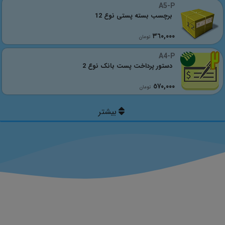
A5-P
برچسب بسته پستی نوع 12
٣٦٠,٠٠٠
تومان
A4-P
دستور پرداخت پست بانک نوع 2
٥٧٠,٠٠٠
تومان