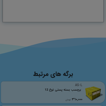
برگه های مرتبط
A5-L
برچسب بسته پستی نوع 12
٣٦٠,٠٠٠
تومان