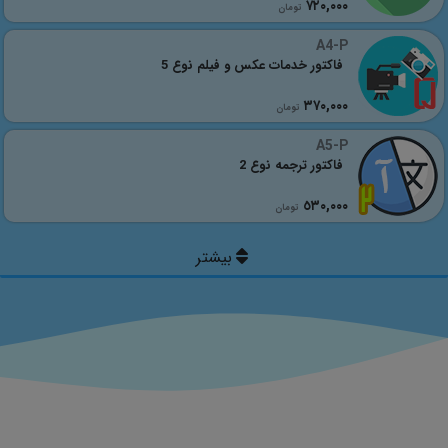
٧٢٠,٠٠٠
تومان
A4-P
فاکتور خدمات عکس و فیلم نوع 5
٣٧٠,٠٠٠
تومان
A5-P
فاکتور ترجمه نوع 2
٥٣٠,٠٠٠
تومان