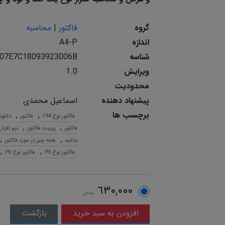
گروه
فاکتور
|
محاسبه
اندازه
A4-P
شناسه
07E7C18093923006B
ویرایش
1.0
محدودیت
پیشنهاد دهنده
اسماعیل محمدی
برچسب ها
,
,
فاکتور نوع 194
فاکتور
دانلود
,
,
فاکتور
پرینت فاکتور
نرم افزار
,
,
بدانید
همه چیز در مورد فاکتور
,
,
فاکتور نوع ١٩٤
فاکتور نوع ١٩٤
٦٣٠,٠٠٠
تومان
بازگشت