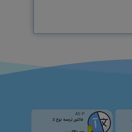
A5-P
فاکتور ترجمه نوع 2
٥٣٠,٠٠٠