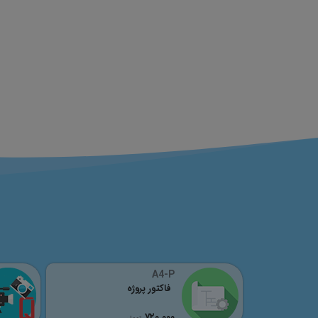
A4-P
فاکتور پروژه
٧٢٠,٠٠٠