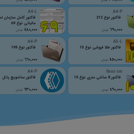
تومان
تومان
A4-L
A4-P
فاکتور نوع 212
فاکتور کامل سازمان ام
مالیاتی نوع 69
٤٨٠,٠٠٠
٦٩٠,٠٠٠
تومان
تومان
A4-P
A5-L
فاکتور طلا فروشی نوع 15
فاکتور نوع 199
٦٦٠,٠٠٠
٤٥٠,٠٠٠
تومان
تومان
A4-P
8x∞ cm
فاکتور 8 سانتی متری نوع 10
فاکتور ساندویچ پانل
٦٣٠,٠٠٠
٤٩٠,٠٠٠
تومان
تومان