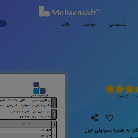
ark
پشتیبانی
حمایت
بلاگ
ode
( 2 نظر )
ت به همراه ستونهای طول
ارم