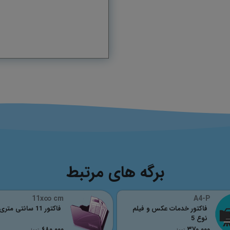
برگه های مرتبط
11x∞ cm
A4-P
فاکتور خدمات عکس و فیلم
فاکتور 11 سانتی متری
نوع 5
٤٨٠,٠٠٠
٣٧٠,٠٠٠