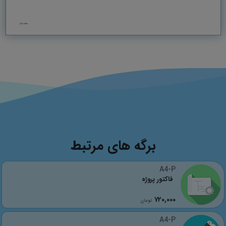
برگه های مرتبط
A4-P
فاکتور پروژه
٧٢٠,٠٠٠
تومان
A4-P