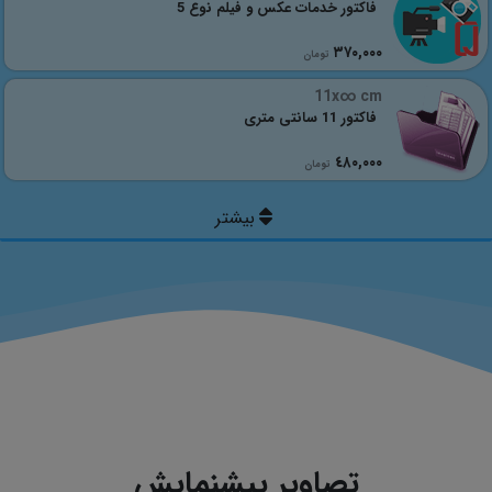
فاکتور خدمات عکس و فیلم نوع 5
٣٧٠,٠٠٠
تومان
11x∞ cm
فاکتور 11 سانتی متری
٤٨٠,٠٠٠
تومان
تصاویر پیشنمایش