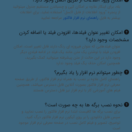
امکان ورود اطلاعات از طریق اکسل وجود دارد؟
بله، برای اینکار علاوه بر امکان کپی و چسباندن مستقیم جدول میتوانید
از پنجره "ورود اطلاعات از فایل اکسل" استفاده نماید، برای اطلاعات
بیشتر به فایل
راهنمای نرم افزار فاکتور
مراجعه نمایید
امکان تغییر عنوان فیلدها، افزودن فیلد یا اضافه کردن
مشخصات وجود دارد؟
عنوان فیلدهایی که عنوان فیروزه ای رنگ دارند قابل تغییر است، امکان
افزودن فیلد با نوشتن یک متن مانند یک فیلد در ادامه فیلدی دیگر
وجود دارد در این حالت از متن پیشرفته میتوانید کمک بگیرید،
همچنین امکان حذف یگ فیلد وجود ندارد
چطور میتوانم نرم افزار را یاد بگیرم؟
راهنمای کامل علاوه بر نصب به همراه نرم افزار فاکتور، از طریق صفحه
معرفی نرم افزار فاکتور بصورت آنلاین قابل دسترس میباشد، همچنین
فیلم های آموزشی کار با نرم افزار نیز قابل دسترس هستند
نحوه نصب برگه ها به چه صورت است؟
برای نصب برگه ها کافیست ابتدا نرم افزار فاکتور را نصب نمایید و
سپس فایل دانلودی را بر روی آیکون نرم افزار فاکتور درگ کنید،
توضیح، تصویر و فیلم کامل نصب در صفحه معرفی نرم افزار موجود
است