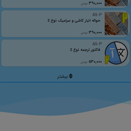
٣٩٠,٠٠٠
تومان
A5-P
حواله انبار کاشی و سرامیک نوع 2
٣٩٠,٠٠٠
تومان
A5-P
فاکتور ترجمه نوع 2
٥٣٠,٠٠٠
تومان