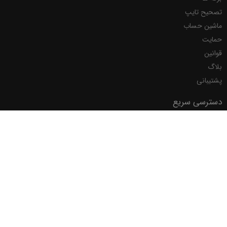
تصحیح تایپ
ماشین حساب
حمایت
قوانین
بلاگ
پشتیبانی
دسترسی سریع
خانه
ارسال صورتحساب به سامانه مودیان
جستجوی شناسه کالا/خدمات
©
2026
نرم افزاری محسن.
تمامی حقوق مادی و معنوی محصولات و نشانها محفوظ میباشد.