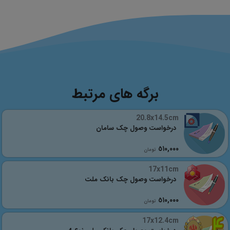
برگه های مرتبط
20.8x14.5cm
درخواست وصول چک سامان
٥١٠,٠٠٠
تومان
17x11cm
درخواست وصول چک بانک ملت
٥١٠,٠٠٠
تومان
17x12.4cm