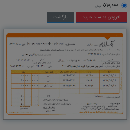
٥١٠,٠٠٠
تومان
بازگشت