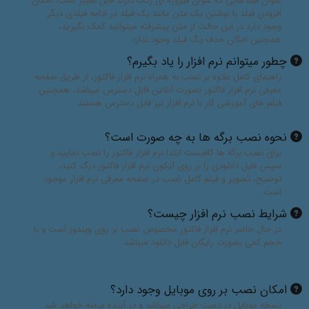
پرینت خروجی در جای خودش چاپ نمی شود؟
برای تغییر محل چاپ از گزینه های "چرخش خروجی" و "حاشیه ها" در
نوار تنظیمات نرم افزار استفاده نمایید، برای اطلاعات بیشتر به راهنمای
نرم افزار قسمت "
پنجره اصلی
" و "
سوالات متداول
" مراجعه کنید
میتوانم مواردی را در برگه بصورت ثابت یا پیشفرض قرار دهم؟
بله، برای اینکار از قسمت الگو و یا فیلم های آموزشی موجود در سایت
کمک بگیرید، برای اطلاعات بیشتر به
راهنمای نرم افزار فاکتور
مراجعه
نمایید
امکان جابجایی اطلاعات ذخیره شده در یک برگه با برگه ای
دیگر وجود دارد؟
بله، توانایی باز کردن و یا صادر کردن اطلاعات هر برگ به برگ دیگر به
شرط وجود همان عناوین وجود دارد، برای اطلاعات بیشتر به
راهنمای
نرم افزار فاکتور
قسمت "پنجره اصلی" مراجعه کنید
امکان ورود اطلاعات از طریق اکسل وجود دارد؟
بله، برای اینکار علاوه بر امکان کپی و چسباندن مستقیم جدول میتوانید
از پنجره "ورود اطلاعات از فایل اکسل" استفاده نماید، برای اطلاعات
بیشتر به فایل
راهنمای نرم افزار فاکتور
مراجعه نمایید