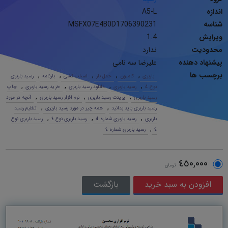
اندازه
A5-L
شناسه
MSFX07E4B0D1706390231
ویرایش
1.4
محدودیت
ندارد
پیشنهاد دهنده
علیرضا سه نامی
برچسب ها
,
,
,
,
,
باربری
کامیون
حمل بار
اسباب کشی
بارنامه
رسید باربری
,
,
,
,
نوع 4
رسید باربری
دانلود رسید باربری
خرید رسید باربری
چاپ
,
,
,
رسید باربری
پرینت رسید باربری
نرم افزار رسید باربری
آنچه در مورد
,
,
رسید باربری باید بدانید
همه چیز در مورد رسید باربری
تنظیم رسید
,
,
,
باربری
رسید باربری شماره 4
رسید باربری نوع ٤
رسید باربری نوع
,
٤
رسید باربری شماره ٤
٤٥٠,٠٠٠
تومان
بازگشت