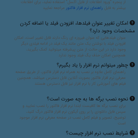
از پنجره "ورود اطلاعات از فایل اکسل" استفاده نماید، برای اطلاعات
بیشتر به فایل
راهنمای نرم افزار فاکتور
مراجعه نمایید
امکان تغییر عنوان فیلدها، افزودن فیلد یا اضافه کردن
مشخصات وجود دارد؟
عنوان فیلدهایی که عنوان فیروزه ای رنگ دارند قابل تغییر است، امکان
افزودن فیلد با نوشتن یک متن مانند یک فیلد در ادامه فیلدی دیگر
وجود دارد در این حالت از متن پیشرفته میتوانید کمک بگیرید،
همچنین امکان حذف یگ فیلد وجود ندارد
چطور میتوانم نرم افزار را یاد بگیرم؟
راهنمای کامل علاوه بر نصب به همراه نرم افزار فاکتور، از طریق صفحه
معرفی نرم افزار فاکتور بصورت آنلاین قابل دسترس میباشد، همچنین
فیلم های آموزشی کار با نرم افزار نیز قابل دسترس هستند
نحوه نصب برگه ها به چه صورت است؟
برای نصب برگه ها کافیست ابتدا نرم افزار فاکتور را نصب نمایید و
سپس فایل دانلودی را بر روی آیکون نرم افزار فاکتور درگ کنید،
توضیح، تصویر و فیلم کامل نصب در صفحه معرفی نرم افزار موجود
است
شرایط نصب نرم افزار چیست؟