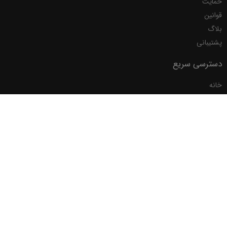
حمایت
قوانین
بلاگ
پشتیبانی
دسترسی سریع
خانه
ارسال صورتحساب به سامانه مودیان
جستجوی شناسه کالا/خدمات
©
2026
نرم افزاری محسن.
تمامی حقوق مادی و معنوی محصولات و نشانها محفوظ میباشد.
ما را دنبال کنید