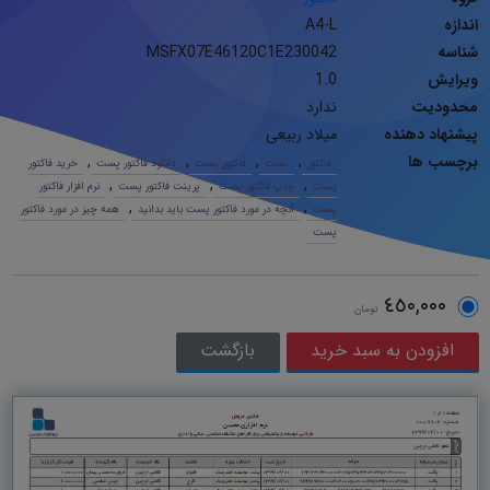
اندازه
A4-L
شناسه
MSFX07E46120C1E230042
ویرایش
1.0
محدودیت
ندارد
پیشنهاد دهنده
میلاد ربیعی
برچسب ها
,
,
,
,
فاکتور
پست
فاکتور پست
دانلود فاکتور پست
خرید فاکتور
,
,
,
پست
چاپ فاکتور پست
پرینت فاکتور پست
نرم افزار فاکتور
,
,
پست
آنچه در مورد فاکتور پست باید بدانید
همه چیز در مورد فاکتور
پست
٤٥٠,٠٠٠
تومان
بازگشت