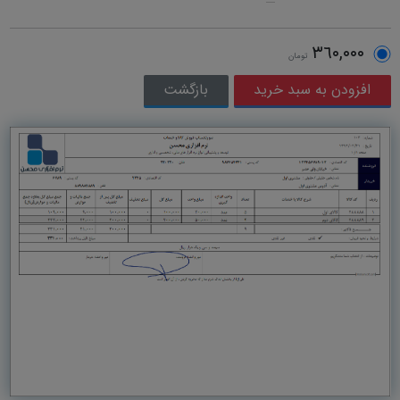
٣٦٠,٠٠٠
تومان
بازگشت