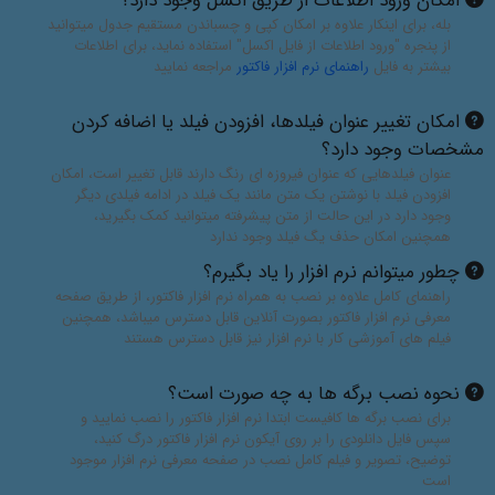
امکان ورود اطلاعات از طریق اکسل وجود دارد؟
بله، برای اینکار علاوه بر امکان کپی و چسباندن مستقیم جدول میتوانید
از پنجره "ورود اطلاعات از فایل اکسل" استفاده نماید، برای اطلاعات
بیشتر به فایل
راهنمای نرم افزار فاکتور
مراجعه نمایید
امکان تغییر عنوان فیلدها، افزودن فیلد یا اضافه کردن
مشخصات وجود دارد؟
عنوان فیلدهایی که عنوان فیروزه ای رنگ دارند قابل تغییر است، امکان
افزودن فیلد با نوشتن یک متن مانند یک فیلد در ادامه فیلدی دیگر
وجود دارد در این حالت از متن پیشرفته میتوانید کمک بگیرید،
همچنین امکان حذف یگ فیلد وجود ندارد
چطور میتوانم نرم افزار را یاد بگیرم؟
راهنمای کامل علاوه بر نصب به همراه نرم افزار فاکتور، از طریق صفحه
معرفی نرم افزار فاکتور بصورت آنلاین قابل دسترس میباشد، همچنین
فیلم های آموزشی کار با نرم افزار نیز قابل دسترس هستند
نحوه نصب برگه ها به چه صورت است؟
برای نصب برگه ها کافیست ابتدا نرم افزار فاکتور را نصب نمایید و
سپس فایل دانلودی را بر روی آیکون نرم افزار فاکتور درگ کنید،
توضیح، تصویر و فیلم کامل نصب در صفحه معرفی نرم افزار موجود
است