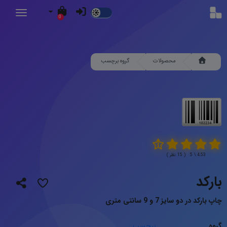
Dark
0
Mode
محصولات
گروه برچسب
4.53 \ 5 ( 15 نظر )
بارکد
چاپ بارکد در دو سایز 7 و 9 سانتی متری
گروه
برچسب