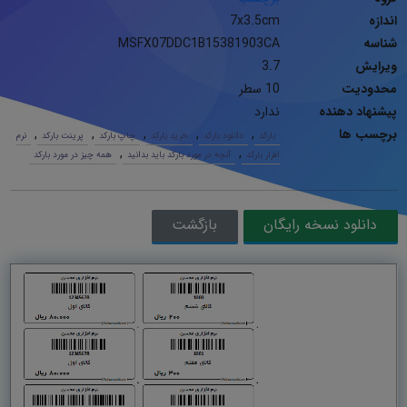
اندازه
7x3.5cm
شناسه
MSFX07DDC1B15381903CA
ویرایش
3.7
محدودیت
10 سطر
پیشنهاد دهنده
ندارد
برچسب ها
,
,
,
,
,
بارکد
دانلود بارکد
خرید بارکد
چاپ بارکد
پرینت بارکد
نرم
,
,
افزار بارکد
آنچه در مورد بارکد باید بدانید
همه چیز در مورد بارکد
دانلود نسخه رایگان
بازگشت