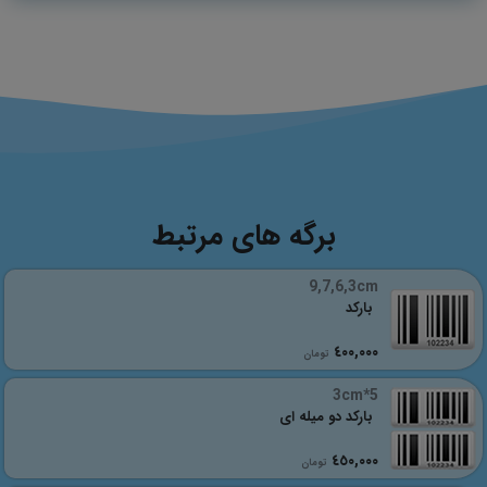
برگه های مرتبط
9,7,6,3cm
بارکد
٤٠٠,٠٠٠
تومان
5*3cm
بارکد دو میله ای
٤٥٠,٠٠٠
تومان