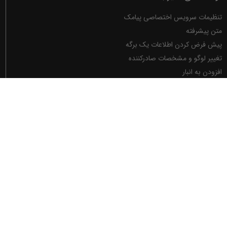
تنظیمات سرویس اختصاصی پیامک
متن پیشرفته
پیش فرض کردن اطلاعات یک برگه
تغییر لوگو و مشخصات صادرکننده
افزودن به انبار
نصب برگه ها
دانلود برگه های نرم افزار فاکتور
صفحات
فاکتور
برگه ها
تصحیح تایپ
ماشین حساب
حمایت
قوانین
بلاگ