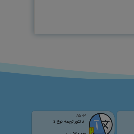
A5-P
فاکتور ترجمه نوع 2
٥٣٠,٠٠٠