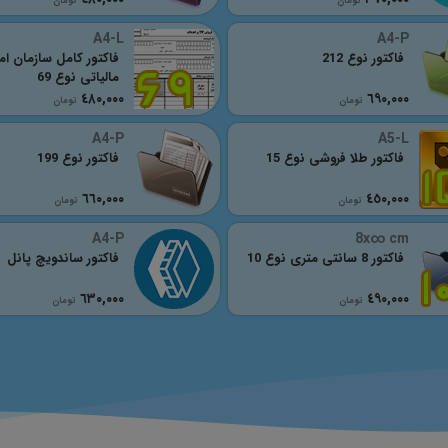
تومان
تومان
A4-L
A4-P
فاکتور نوع 212
فاکتور کامل سازمان ام
مالیاتی نوع 69
٤٨٠,٠٠٠
٦٩٠,٠٠٠
تومان
تومان
A4-P
A5-L
فاکتور طلا فروشی نوع 15
فاکتور نوع 199
٦٦٠,٠٠٠
٤٥٠,٠٠٠
تومان
تومان
A4-P
8x∞ cm
فاکتور 8 سانتی متری نوع 10
فاکتور ساندویچ پانل
٦٣٠,٠٠٠
٤٩٠,٠٠٠
تومان
تومان