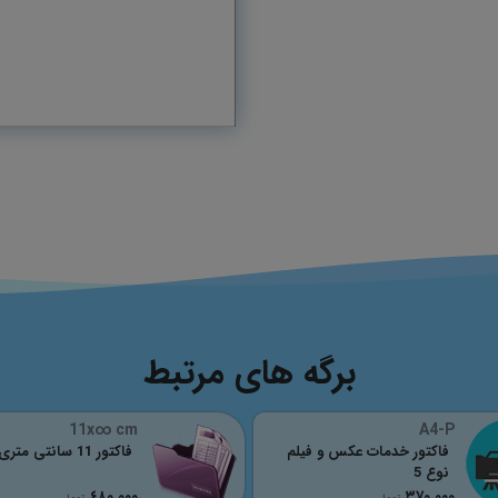
برگه های مرتبط
11x∞ cm
A4-P
فاکتور خدمات عکس و فیلم
فاکتور 11 سانتی متری
نوع 5
٤٨٠,٠٠٠
٣٧٠,٠٠٠