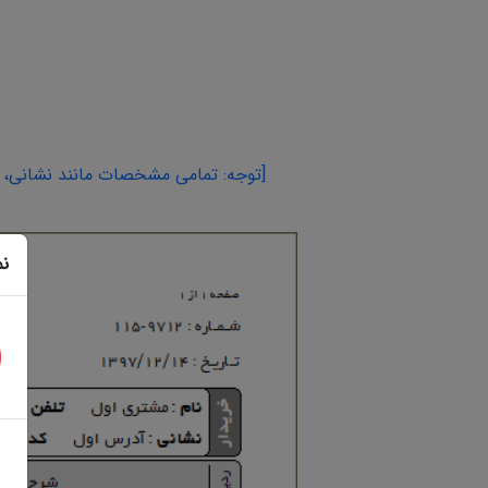
[توجه: تمامی مشخصات مانند نشانی، اس
نم