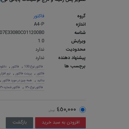
گروه
فاکتور
اندازه
A4-P
شناسه
07E33080C011200B0
ویرایش
1.0
محدودیت
ندارد
پیشنهاد دهنده
ندارد
برچسب ها
,
,
فاکتور نوع 130
فاکتور
دانلود
,
,
فاکتور
پرینت فاکتور
نرم افزار
,
,
بدانید
همه چیز در مورد فاکتور
,
فاکتور نوع ١٣٠
فاکتور شماره ١٣٠
٤٥٠,٠٠٠
تومان
بازگشت