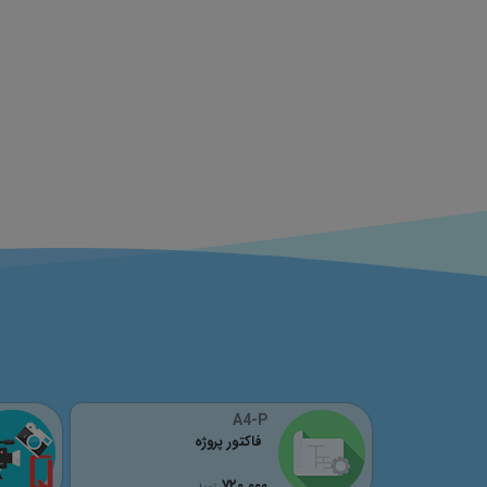
A4-P
فاکتور پروژه
٧٢٠,٠٠٠