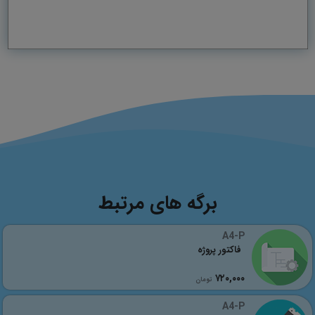
برگه های مرتبط
A4-P
فاکتور پروژه
٧٢٠,٠٠٠
تومان
A4-P