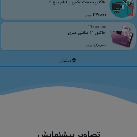
فاکتور خدمات عکس و فیلم نوع 5
٣٧٠,٠٠٠
تومان
11x∞ cm
فاکتور 11 سانتی متری
٤٨٠,٠٠٠
تومان
تصاویر پیشنمایش