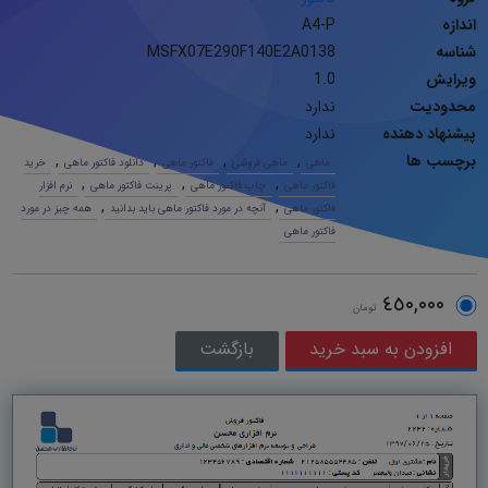
اندازه
A4-P
شناسه
MSFX07E290F140E2A0138
ویرایش
1.0
محدودیت
ندارد
پیشنهاد دهنده
ندارد
برچسب ها
,
,
,
,
ماهی
ماهی فروشی
فاکتور ماهی
دانلود فاکتور ماهی
خرید
,
,
,
فاکتور ماهی
چاپ فاکتور ماهی
پرینت فاکتور ماهی
نرم افزار
,
,
فاکتور ماهی
آنچه در مورد فاکتور ماهی باید بدانید
همه چیز در مورد
فاکتور ماهی
٤٥٠,٠٠٠
تومان
بازگشت