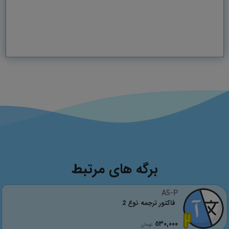
برگه های مرتبط
A5-P
فاکتور ترجمه نوع 2
٥٣٠,٠٠٠
تومان