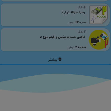
A4-P
رسید حواله نوع 2
٤٣٠,٠٠٠
تومان
A4-P
فاکتور خدمات عکس و فیلم نوع 2
٣٧٠,٠٠٠
تومان