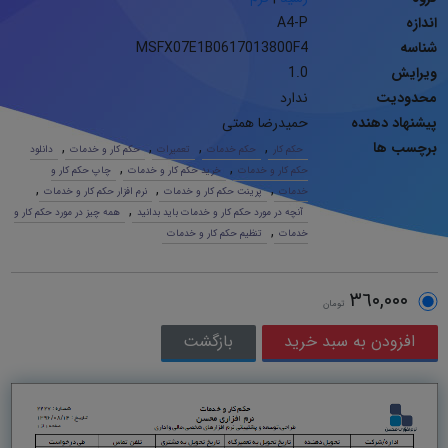
اندازه
A4-P
شناسه
MSFX07E1B0617013800F4
ویرایش
1.0
محدودیت
ندارد
پیشنهاد دهنده
حمیدرضا همتی
برچسب ها
,
,
,
,
حکم کار
حکم خدمات
تعمیرات
حکم کار و خدمات
دانلود
,
,
حکم کار و خدمات
خرید حکم کار و خدمات
چاپ حکم کار و
,
,
,
خدمات
پرینت حکم کار و خدمات
نرم افزار حکم کار و خدمات
,
آنچه در مورد حکم کار و خدمات باید بدانید
همه چیز در مورد حکم کار و
,
خدمات
تنظیم حکم کار و خدمات
٣٦٠,٠٠٠
تومان
بازگشت