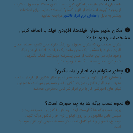
بله، برای اینکار علاوه بر امکان کپی و چسباندن مستقیم جدول میتوانید
از پنجره "ورود اطلاعات از فایل اکسل" استفاده نماید، برای اطلاعات
بیشتر به فایل
راهنمای نرم افزار فاکتور
مراجعه نمایید
امکان تغییر عنوان فیلدها، افزودن فیلد یا اضافه کردن
مشخصات وجود دارد؟
عنوان فیلدهایی که عنوان فیروزه ای رنگ دارند قابل تغییر است، امکان
افزودن فیلد با نوشتن یک متن مانند یک فیلد در ادامه فیلدی دیگر
وجود دارد در این حالت از متن پیشرفته میتوانید کمک بگیرید،
همچنین امکان حذف یگ فیلد وجود ندارد
چطور میتوانم نرم افزار را یاد بگیرم؟
راهنمای کامل علاوه بر نصب به همراه نرم افزار فاکتور، از طریق صفحه
معرفی نرم افزار فاکتور بصورت آنلاین قابل دسترس میباشد، همچنین
فیلم های آموزشی کار با نرم افزار نیز قابل دسترس هستند
نحوه نصب برگه ها به چه صورت است؟
برای نصب برگه ها کافیست ابتدا نرم افزار فاکتور را نصب نمایید و
سپس فایل دانلودی را بر روی آیکون نرم افزار فاکتور درگ کنید،
توضیح، تصویر و فیلم کامل نصب در صفحه معرفی نرم افزار موجود
است