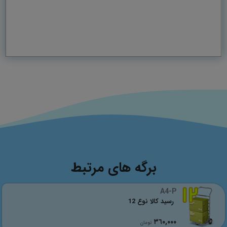
برگه های مرتبط
A4-P
رسید کالا نوع 12
٣٦٠,٠٠٠
تومان