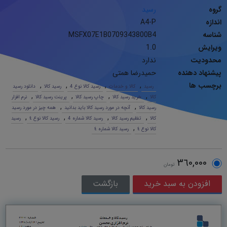
گروه
رسید
اندازه
A4-P
شناسه
MSFX07E1B0709343800B4
ویرایش
1.0
محدودیت
ندارد
پیشنهاد دهنده
حمیدرضا همتی
برچسب ها
,
,
,
,
رسید
کالا و خدمات
رسید کالا نوع 4
رسید کالا
دانلود رسید
,
,
,
,
کالا
خرید رسید کالا
چاپ رسید کالا
پرینت رسید کالا
نرم افزار
,
,
رسید کالا
آنچه در مورد رسید کالا باید بدانید
همه چیز در مورد رسید
,
,
,
,
کالا
تنظیم رسید کالا
رسید کالا شماره 4
رسید کالا نوع ٤
رسید
,
کالا نوع ٤
رسید کالا شماره ٤
٣٦٠,٠٠٠
تومان
بازگشت