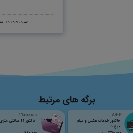
برگه های مرتبط
11x∞ cm
A4-P
فاکتور خدمات عکس و فیلم
فاکتور 11 سانتی متری
نوع 5
٤٨٠,٠٠٠
٣٧٠,٠٠٠