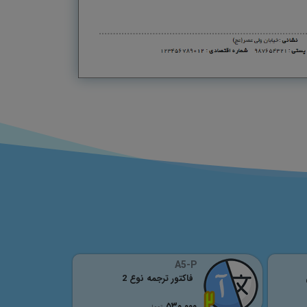
A5-P
فاکتور ترجمه نوع 2
٥٣٠,٠٠٠