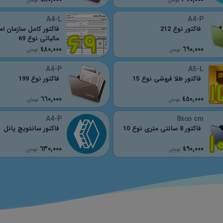
تومان
تومان
A4-L
A4-P
فاکتور نوع 212
فاکتور کامل سازمان ام
مالیاتی نوع 69
٤٨٠,٠٠٠
٦٩٠,٠٠٠
تومان
تومان
A4-P
A5-L
فاکتور طلا فروشی نوع 15
فاکتور نوع 199
٦٦٠,٠٠٠
٤٥٠,٠٠٠
تومان
تومان
A4-P
8x∞ cm
فاکتور 8 سانتی متری نوع 10
فاکتور ساندویچ پانل
٦٣٠,٠٠٠
٤٩٠,٠٠٠
تومان
تومان