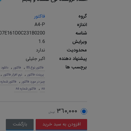
گروه
فاکتور
اندازه
A4-P
شناسه
07E161D0C231B0200
ویرایش
1.6
محدودیت
ندارد
پیشنهاد دهنده
اکبر جلیلی
برچسب ها
,
,
فاکتور نوع 85
فاکتور
دانلود 
,
,
پرینت فاکتور
نرم افزار فاکتور
,
چیز در مورد فاکتور
فاکتور شماره 85
,
٨٥
فاکتور شماره ٨٥
٣٦٠,٠٠٠
تومان
بازگشت