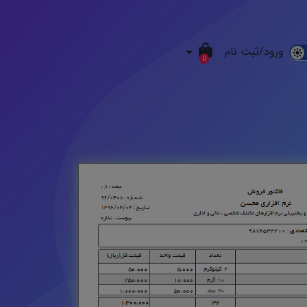
ورود/ثبت نام
D
0
M