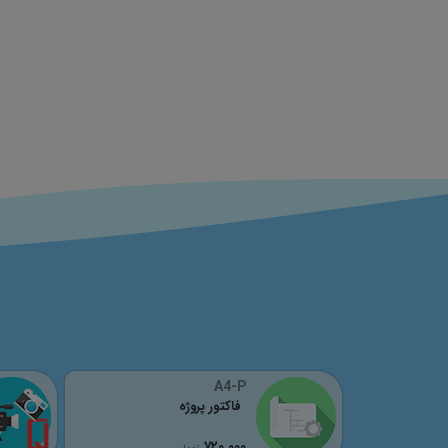
A4-P
فاکتور پروژه
٧٢٠,٠٠٠