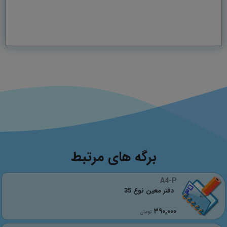
برگه های مرتبط
A4-P
دفتر معین نوع 35
٣٩٠,٠٠٠
تومان