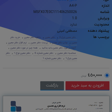
اندازه
A4-P
شناسه
MSFX07E0C111406250026
ویرایش
1.0
محدودیت
ندارد
پیشنهاد دهنده
مصطفی امینی
برچسب ها
,
,
,
دفتر معین نوع 6
دفتر معین
دانلود دفتر معین
خرید دفتر
,
,
,
,
معین
چاپ دفتر معین
پرینت دفتر معین
نرم افزار دفتر معین
,
,
آنچه در مورد دفتر معین باید بدانید
همه چیز در مورد دفتر معین
,
,
,
محاسبه دفتر معین
دفتر معین شماره 6
دفتر معین نوع ٦
دفتر
,
معین نوع ٦
دفتر معین شماره ٦
٤٥٠,٠٠٠
تومان
بازگشت