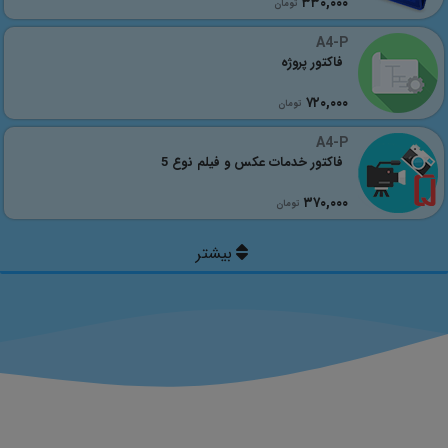
٣٣٠,٠٠٠
تومان
A4-P
فاکتور پروژه
٧٢٠,٠٠٠
تومان
A4-P
فاکتور خدمات عکس و فیلم نوع 5
٣٧٠,٠٠٠
تومان