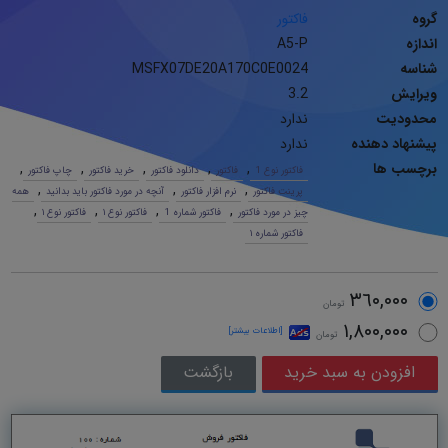
گروه
فاکتور
اندازه
A5-P
شناسه
MSFX07DE20A170C0E0024
ویرایش
3.2
محدودیت
ندارد
پیشنهاد دهنده
ندارد
برچسب ها
,
,
,
,
,
فاکتور نوع 1
فاکتور
دانلود فاکتور
خرید فاکتور
چاپ فاکتور
,
,
,
پرینت فاکتور
نرم افزار فاکتور
آنچه در مورد فاکتور باید بدانید
همه
,
,
,
,
چیز در مورد فاکتور
فاکتور شماره 1
فاکتور نوع ١
فاکتور نوع ١
فاکتور شماره ١
٣٦٠,٠٠٠
تومان
١,٨٠٠,٠٠٠
[اطلاعات بیشتر]
تومان
بازگشت