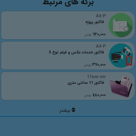
برگه های مرتبط
A4-P
فاکتور پروژه
٧٢٠,٠٠٠
تومان
A4-P
فاکتور خدمات عکس و فیلم نوع 5
٣٧٠,٠٠٠
تومان
11x∞ cm
فاکتور 11 سانتی متری
٤٨٠,٠٠٠
تومان