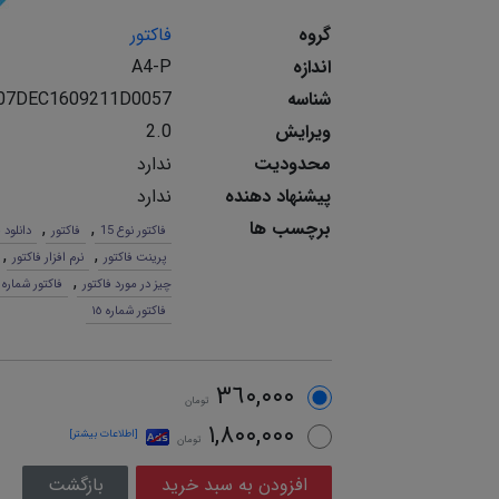
گروه
فاکتور
اندازه
A4-P
شناسه
07DEC1609211D0057
ویرایش
2.0
محدودیت
ندارد
پیشنهاد دهنده
ندارد
برچسب ها
,
,
فاکتور نوع 15
فاکتور
دانلود 
,
,
پرینت فاکتور
نرم افزار فاکتور
,
چیز در مورد فاکتور
فاکتور شماره 15
فاکتور شماره ١٥
٣٦٠,٠٠٠
تومان
١,٨٠٠,٠٠٠
[اطلاعات بیشتر]
تومان
بازگشت