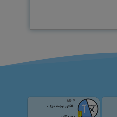
A5-P
فاکتور ترجمه نوع 2
٥٣٠,٠٠٠