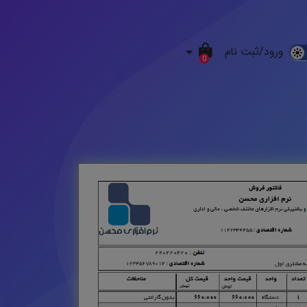
ورود/ثبت نام
D
0
M