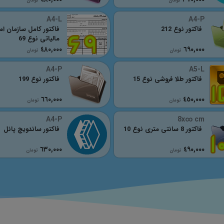
تومان
تومان
A4-L
A4-P
فاکتور نوع 212
فاکتور کامل سازمان ام
مالیاتی نوع 69
٤٨٠,٠٠٠
٦٩٠,٠٠٠
تومان
تومان
A4-P
A5-L
فاکتور طلا فروشی نوع 15
فاکتور نوع 199
٦٦٠,٠٠٠
٤٥٠,٠٠٠
تومان
تومان
A4-P
8x∞ cm
فاکتور 8 سانتی متری نوع 10
فاکتور ساندویچ پانل
٦٣٠,٠٠٠
٤٩٠,٠٠٠
تومان
تومان