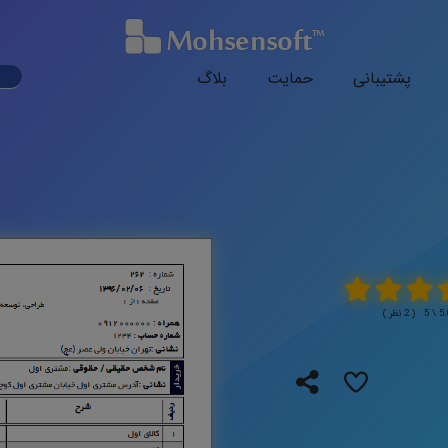
ark
پشتیبانی
حمایت
بلاگ
ode
( 2 نظر )