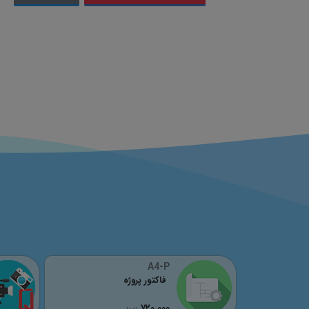
A4-P
فاکتور پروژه
٧٢٠,٠٠٠