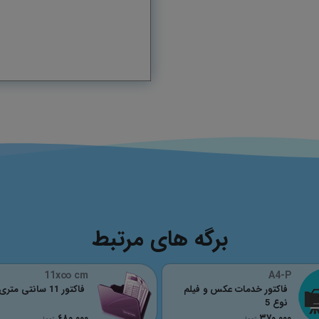
برگه های مرتبط
11x∞ cm
A4-P
فاکتور خدمات عکس و فیلم
فاکتور 11 سانتی متری
نوع 5
٤٨٠,٠٠٠
٣٧٠,٠٠٠